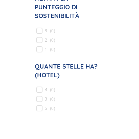
PUNTEGGIO DI
SOSTENIBILITÀ
3
(
0
)
2
(
0
)
1
(
0
)
QUANTE STELLE HA?
(HOTEL)
4
(
0
)
3
(
0
)
5
(
0
)