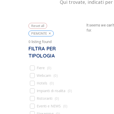
Qui trovate, indicati per 
It seems we can't
Reset all
for.
×
PIEMONTE
0
listing found
FILTRA PER
TIPOLOGIA
Fiere
(
0
)
Webcam
(
0
)
Hotels
(
0
)
Impianti di risalita
(
0
)
Ristoranti
(
0
)
Eventi e NEWS
(
0
)
Streaming
(
0
)