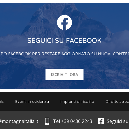
SEGUICI SU FACEBOOK
PPO FACEBOOK PER RESTARE AGGIORNATO SU NUOVI CONTENU
ISCRIVITI ORA
ls
Eventi in evidenza
Impianti di risalita
Dirette str
@montagnaitalia.it
Tel +39 0436 2243
Seguici s