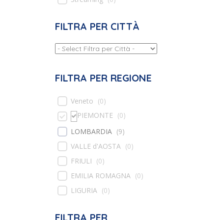
FILTRA PER CITTÀ
FILTRA PER REGIONE
Veneto
(
0
)
PIEMONTE
(
0
)
LOMBARDIA
(
9
)
VALLE d'AOSTA
(
0
)
FRIULI
(
0
)
EMILIA ROMAGNA
(
0
)
LIGURIA
(
0
)
FILTRA PER