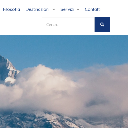
Filosofia
Destinazioni
Servizi
Contatti